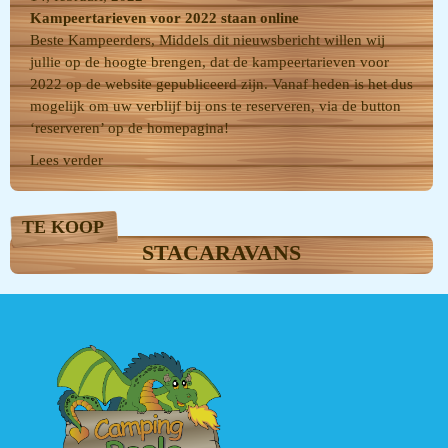
Kampeertarieven voor 2022 staan online
Beste Kampeerders, Middels dit nieuwsbericht willen wij
jullie op de hoogte brengen, dat de kampeertarieven voor
2022 op de website gepubliceerd zijn. Vanaf heden is het dus
mogelijk om uw verblijf bij ons te reserveren, via de button
‘reserveren’ op de homepagina!
Lees verder
TE KOOP
STACARAVANS