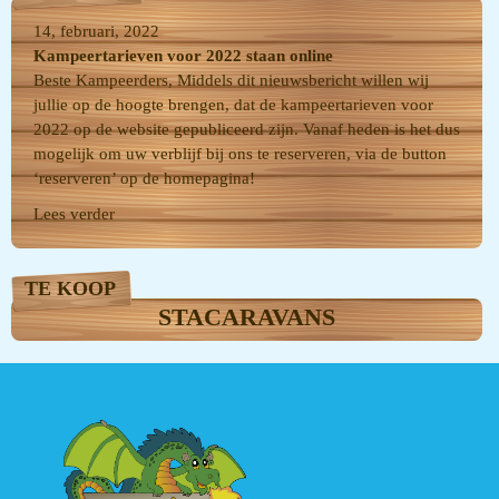
14, februari, 2022
Kampeertarieven voor 2022 staan online
Beste Kampeerders, Middels dit nieuwsbericht willen wij
jullie op de hoogte brengen, dat de kampeertarieven voor
2022 op de website gepubliceerd zijn. Vanaf heden is het dus
mogelijk om uw verblijf bij ons te reserveren, via de button
‘reserveren’ op de homepagina!
Lees verder
TE KOOP
STACARAVANS