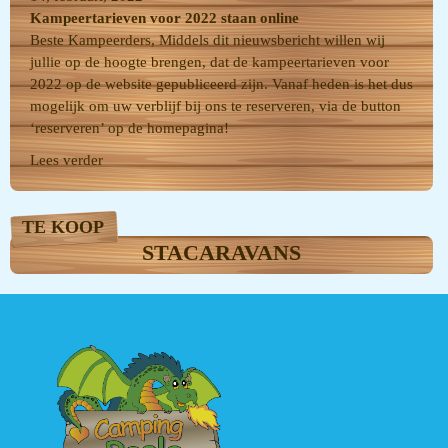
Kampeertarieven voor 2022 staan online
Beste Kampeerders, Middels dit nieuwsbericht willen wij
jullie op de hoogte brengen, dat de kampeertarieven voor
2022 op de website gepubliceerd zijn. Vanaf heden is het dus
mogelijk om uw verblijf bij ons te reserveren, via de button
‘reserveren’ op de homepagina!
Lees verder
TE KOOP
STACARAVANS