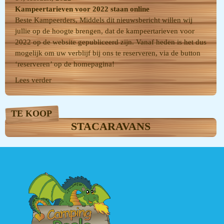
Kampeertarieven voor 2022 staan online
Beste Kampeerders, Middels dit nieuwsbericht willen wij
jullie op de hoogte brengen, dat de kampeertarieven voor
2022 op de website gepubliceerd zijn. Vanaf heden is het dus
mogelijk om uw verblijf bij ons te reserveren, via de button
‘reserveren’ op de homepagina!
Lees verder
TE KOOP
STACARAVANS