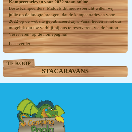
Kampeertarieven voor 2022 staan online
Beste Kampeerders, Middels dit nieuwsbericht willen wij
jullie op de hoogte brengen, dat de kampeertarieven voor
2022 op de website gepubliceerd zijn. Vanaf heden is het dus
mogelijk om uw verblijf bij ons te reserveren, via de button
‘reserveren’ op de homepagina!
Lees verder
TE KOOP
STACARAVANS