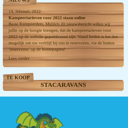
NIEUWS
14, februari, 2022
Kampeertarieven voor 2022 staan online
Beste Kampeerders, Middels dit nieuwsbericht willen wij
jullie op de hoogte brengen, dat de kampeertarieven voor
2022 op de website gepubliceerd zijn. Vanaf heden is het dus
mogelijk om uw verblijf bij ons te reserveren, via de button
‘reserveren’ op de homepagina!
Lees verder
TE KOOP
STACARAVANS