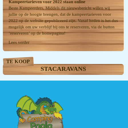
Kampeertarieven voor 2022 staan online
Beste Kampeerders, Middels dit nieuwsbericht willen wij
jullie op de hoogte brengen, dat de kampeertarieven voor
2022 op de website gepubliceerd zijn. Vanaf heden is het dus
mogelijk om uw verblijf bij ons te reserveren, via de button
‘reserveren’ op de homepagina!
Lees verder
TE KOOP
STACARAVANS