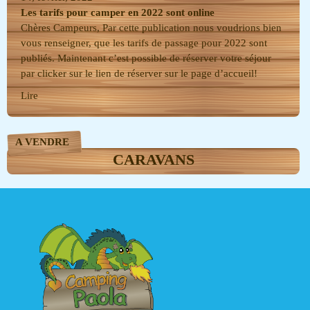
Les tarifs pour camper en 2022 sont online
Chères Campeurs, Par cette publication nous voudrions bien
vous renseigner, que les tarifs de passage pour 2022 sont
publiés. Maintenant c’est possible de réserver votre séjour
par clicker sur le lien de réserver sur le page d’accueil!
Lire
A VENDRE
CARAVANS